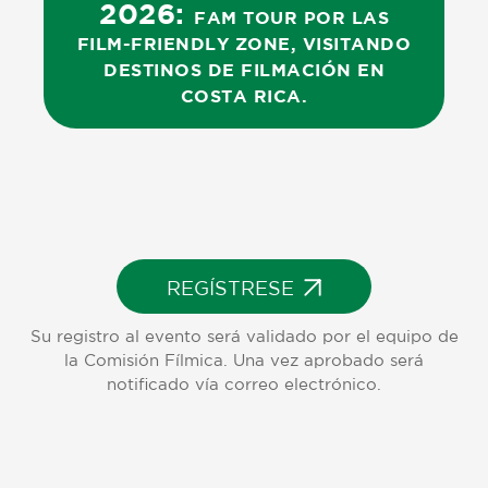
2026:
FAM
TOUR
POR
LAS
FILM-FRIENDLY
ZONE,
VISITANDO
DESTINOS
DE
FILMACIÓN
EN
COSTA
RICA.
REGÍSTRESE
Su registro al evento será validado por el equipo de
la Comisión Fílmica. Una vez aprobado será
notificado vía correo electrónico.